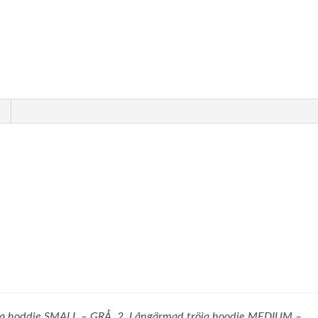
ja hoddie SMALL – GRÅ, 2. Långärmad tröja hoodie MEDIUM –