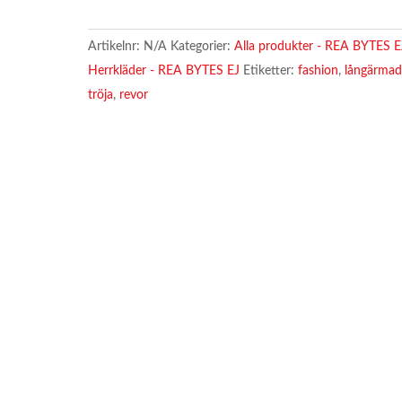
pullover
med
Artikelnr:
N/A
Kategorier:
Alla produkter - REA BYTES E
hoodie
Herrkläder - REA BYTES EJ
Etiketter:
fashion
,
långärma
Grå
tröja
,
revor
mängd