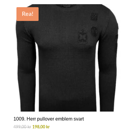
priset
priset
var:
är:
Rea!
499,00 kr.
198,00 kr.
1009. Herr pullover emblem svart
Det
Det
499,00
kr
198,00
kr
ursprungliga
nuvarande