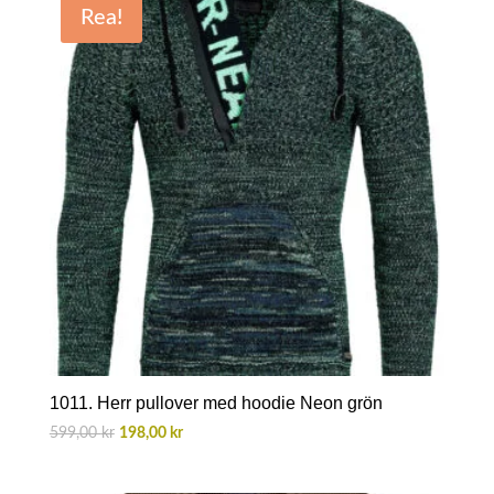
Rea!
599,00 kr.
198,00 kr.
1011. Herr pullover med hoodie Neon grön
Det
Det
599,00
kr
198,00
kr
ursprungliga
nuvarande
priset
priset