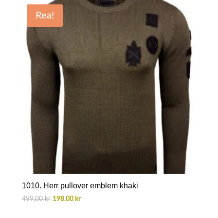
var:
är:
Rea!
599,00 kr.
198,00 kr.
1010. Herr pullover emblem khaki
Det
Det
499,00
kr
198,00
kr
ursprungliga
nuvarande