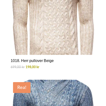
1018. Herr pullover Beige
Det
Det
699,00
kr
198,00
kr
ursprungliga
nuvarande
priset
priset
var:
är:
Rea!
699,00 kr.
198,00 kr.