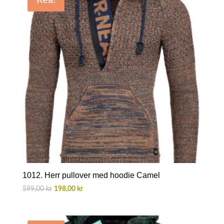
Rea!
1012. Herr pullover med hoodie Camel
Det
Det
599,00
kr
198,00
kr
ursprungliga
nuvarande
priset
priset
var:
är: