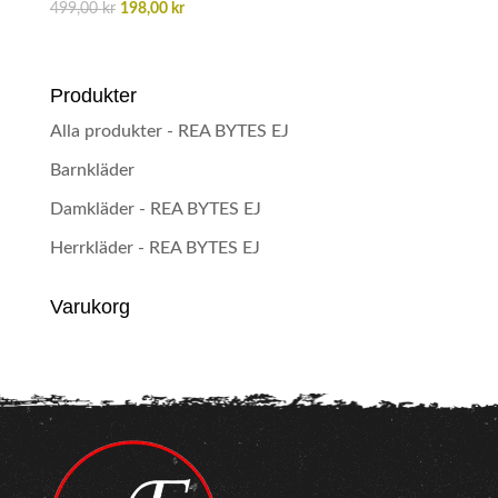
Det
Det
499,00
kr
198,00
kr
ursprungliga
nuvarande
priset
priset
var:
är:
Produkter
499,00 kr.
198,00 kr.
Alla produkter - REA BYTES EJ
Barnkläder
Damkläder - REA BYTES EJ
Herrkläder - REA BYTES EJ
Varukorg