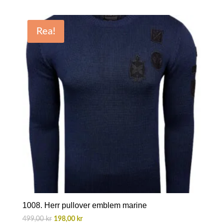
priset
priset
var:
är:
Rea!
499,00 kr.
198,00 kr.
1008. Herr pullover emblem marine
Det
Det
499,00
kr
198,00
kr