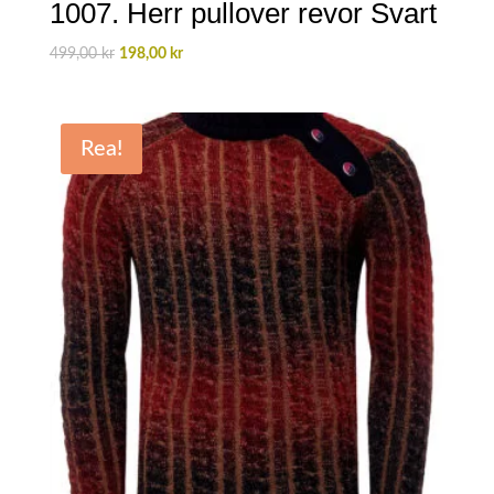
1007. Herr pullover revor Svart
Det
Det
499,00
kr
198,00
kr
ursprungliga
nuvarande
priset
priset
var:
är:
Rea!
499,00 kr.
198,00 kr.