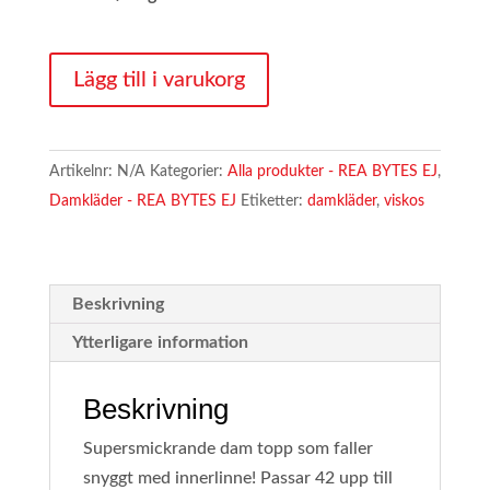
1038.
Lägg till i varukorg
DAM
TOPP
ONESIZE
Artikelnr:
N/A
Kategorier:
Alla produkter - REA BYTES EJ
,
42-
Damkläder - REA BYTES EJ
Etiketter:
damkläder
,
viskos
50
(SOM
L-
2XL
Beskrivning
12
Ytterligare information
FÄRGER)
mängd
Beskrivning
Supersmickrande dam topp som faller
snyggt med innerlinne! Passar 42 upp till