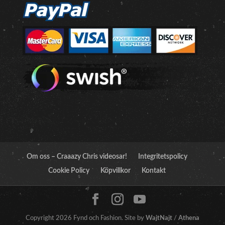
Om oss – Craaazy Chris videosar!
Integritetspolicy
Cookie Policy
Köpvillkor
Kontakt
Copyright 2026 Fynd och Fashion. Site by
WajtNajt
/
Athena