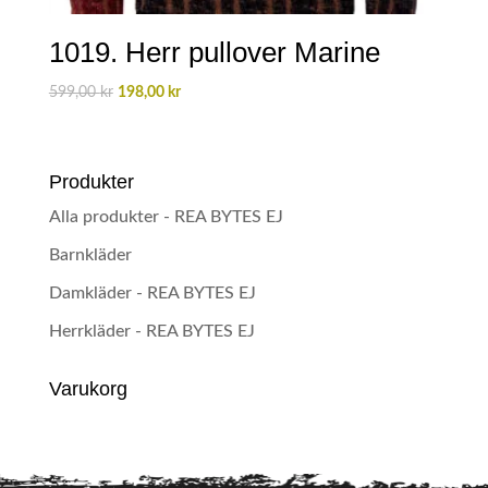
1019. Herr pullover Marine
Det
Det
599,00
kr
198,00
kr
ursprungliga
nuvarande
priset
priset
var:
är:
Produkter
599,00 kr.
198,00 kr.
Alla produkter - REA BYTES EJ
Barnkläder
Damkläder - REA BYTES EJ
Herrkläder - REA BYTES EJ
Varukorg