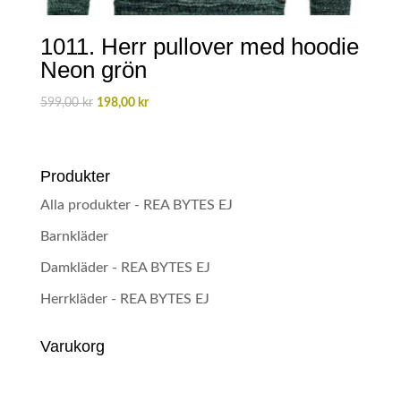
1011. Herr pullover med hoodie
Neon grön
Det
Det
599,00
kr
198,00
kr
ursprungliga
nuvarande
priset
priset
var:
är:
Produkter
599,00 kr.
198,00 kr.
Alla produkter - REA BYTES EJ
Barnkläder
Damkläder - REA BYTES EJ
Herrkläder - REA BYTES EJ
Varukorg