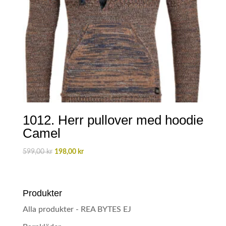
1012. Herr pullover med hoodie
Camel
Det
Det
599,00
kr
198,00
kr
ursprungliga
nuvarande
priset
priset
var:
är:
Produkter
599,00 kr.
198,00 kr.
Alla produkter - REA BYTES EJ