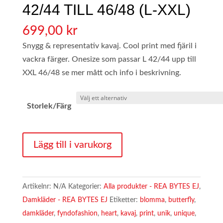
42/44 TILL 46/48 (L-XXL)
699,00
kr
Snygg & representativ kavaj. Cool print med fjäril i
vackra färger. Onesize som passar L 42/44 upp till
XXL 46/48 se mer mått och info i beskrivning.
Storlek/Färg
1034.
Lägg till i varukorg
DAM
KAVAJ
ONESIZE
Artikelnr:
N/A
Kategorier:
Alla produkter - REA BYTES EJ
,
BUTTERFLY
Damkläder - REA BYTES EJ
Etiketter:
blomma
,
butterfly
,
42/44
damkläder
,
fyndofashion
,
heart
,
kavaj
,
print
,
unik
,
unique
,
TILL